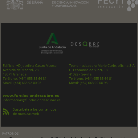
Edificio I+D Josefina Castro Vizoso
Tecnoincubadora Marie Curie, oficina 3-A
Avenida de Madrid, 28
C. Leonardo da Vinci, 18
18071 Granada
41092 - Sevilla
Teléfono:
(+34) 955 35 64 81
Teléfono:
(+34) 955 35 64 81
Móvil:
(+34) 663 92 00 93
Móvil:
(+34) 663 92 00 93
www.fundaciondescubre.es
informacion@fundaciondescubre.es
Suscríbete a los contenidos
de nuestras web
PATRONOS:
-
-
-