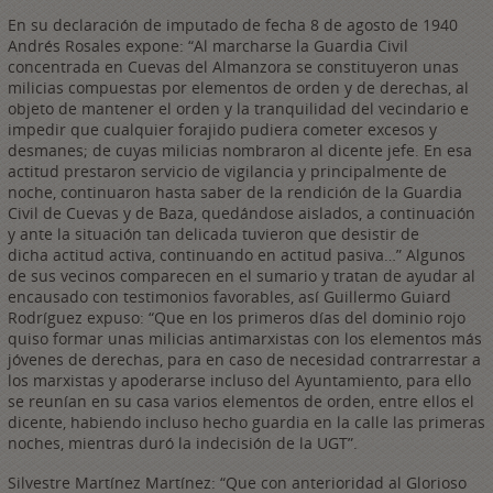
En su declaración de imputado de fecha 8 de agosto de 1940
Andrés Rosales expone: “Al marcharse la Guardia Civil
concentrada en Cuevas del Almanzora se constituyeron unas
milicias compuestas por elementos de orden y de derechas, al
objeto de mantener el orden y la tranquilidad del vecindario e
impedir que cualquier forajido pudiera cometer excesos y
desmanes; de cuyas milicias nombraron al dicente jefe. En esa
actitud prestaron servicio de vigilancia y principalmente de
noche, continuaron hasta saber de la rendición de la Guardia
Civil de Cuevas y de Baza, quedándose aislados, a continuación
y ante la situación tan delicada tuvieron que desistir de
dicha actitud activa, continuando en actitud pasiva…” Algunos
de sus vecinos comparecen en el sumario y tratan de ayudar al
encausado con testimonios favorables, así Guillermo Guiard
Rodríguez expuso: “Que en los primeros días del dominio rojo
quiso formar unas milicias antimarxistas con los elementos más
jóvenes de derechas, para en caso de necesidad contrarrestar a
los marxistas y apoderarse incluso del Ayuntamiento, para ello
se reunían en su casa varios elementos de orden, entre ellos el
dicente, habiendo incluso hecho guardia en la calle las primeras
noches, mientras duró la indecisión de la UGT”.
Silvestre Martínez Martínez: “Que con anterioridad al Glorioso