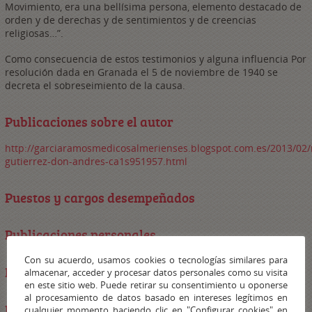
Movimiento, era una bellísima persona, elemento destacado de
orden y de derechas y de sentimientos y de creencias
religiosas…”.
Como consecuencia de estos testimonios y alguna influencia Por
resolución dada en Granada el 5 de noviembre de 1940 se
decreta el sobreseimiento de la causa.
Publicaciones sobre el autor
http://garciaramosmedicosalmerienses.blogspot.com.es/2013/02/
gutierrez-don-andres-ca1s951957.html
Puestos y cargos desempeñados
Publicaciones personales
Con su acuerdo, usamos cookies o tecnologías similares para
Fuentes de archivo
almacenar, acceder y procesar datos personales como su visita
en este sitio web. Puede retirar su consentimiento u oponerse
al procesamiento de datos basado en intereses legítimos en
Iconografía
cualquier momento haciendo clic en "Configurar cookies" en