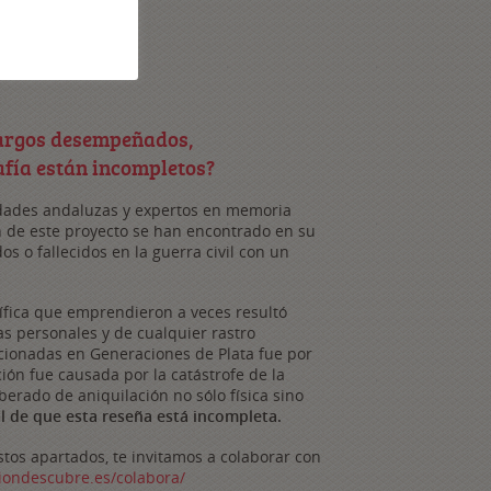
cargos desempeñados,
afía están incompletos?
sidades andaluzas y expertos en memoria
n de este proyecto se han encontrado en su
os o fallecidos en la guerra civil con un
tífica que emprendieron a veces resultó
as personales y de cualquier rastro
ionadas en Generaciones de Plata fue por
ión fue causada por la catástrofe de la
erado de aniquilación no sólo física sino
al de que esta reseña está incompleta.
tos apartados, te invitamos a colaborar con
iondescubre.es/colabora/