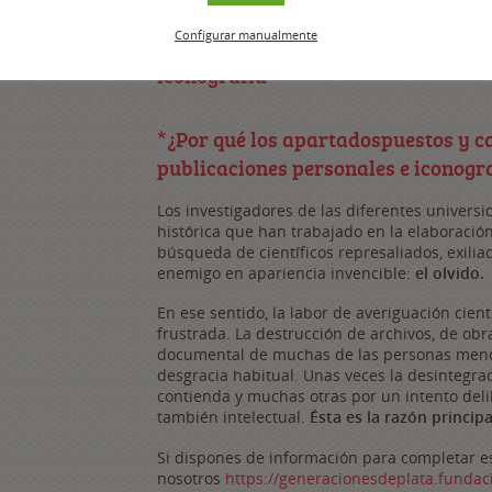
Publicaciones personales
Configurar manualmente
Iconografía
*¿Por qué los apartadospuestos y 
publicaciones personales e iconogr
Los investigadores de las diferentes univer
histórica que han trabajado en la elaboració
búsqueda de científicos represaliados, exiliad
enemigo en apariencia invencible:
el olvido.
En ese sentido, la labor de averiguación cien
frustrada. La destrucción de archivos, de obr
documental de muchas de las personas menc
desgracia habitual. Unas veces la desintegrac
contienda y muchas otras por un intento delib
también intelectual.
Ésta es la razón princip
Si dispones de información para completar es
nosotros
https://generacionesdeplata.fundac