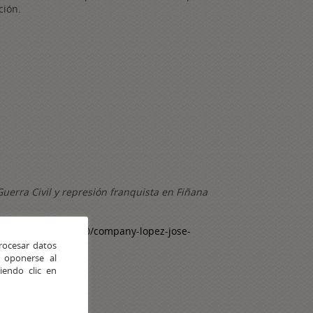
ción.
Guerra Civil y represión franquista en Fiñana
pot.com.es/2012/10/company-lopez-jose-
rocesar datos
 oponerse al
endo clic en