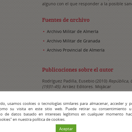
alguno con el que responder a la posible san
Fuentes de archivo
Archivo Militar de Almería
Archivo Militar de Granada
Archivo Provincial de Almería
Publicaciones sobre el autor
Rodríguez Padilla, Eusebio (2010)
República, 
(1931-45)
. Arráez Editores. Mojácar
http://garciaramosmedicosalmerienses.blogs
1909-d1957.html
do, usamos cookies o tecnologías similares para almacenar, acceder y p
como su visita en este sitio web. Puede retirar su consentimiento u
to de datos basado en intereses legítimos en cualquier momento haci
Puestos y cargos desempeñados
ookies" en nuestra política de cookies.
Aceptar