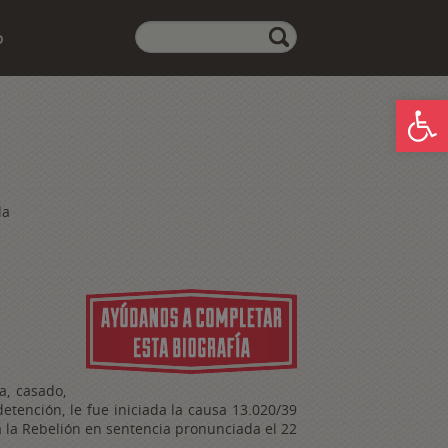
Realiza
o
aquí
tu
búsqueda:
Abrir
la
a, casado,
etención, le fue iniciada la causa 13.020/39
 a la Rebelión en sentencia pronunciada el 22