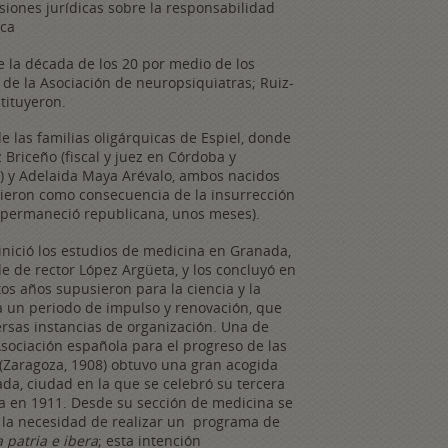
siones jurídicas sobre la responsabilidad
ica
 la década de los 20 por medio de los
 de la Asociación de neuropsiquiatras; Ruiz-
tituyeron.
 las familias oligárquicas de Espiel, donde
Briceño (fiscal y juez en Córdoba y
n) y Adelaida Maya Arévalo, ambos nacidos
urieron como consecuencia de la insurrección
s permaneció republicana, unos meses).
inició los estudios de medicina en Granada,
de de rector López Argüeta, y los concluyó en
tos años supusieron para la ciencia y la
 un periodo de impulso y renovación, que
ersas instancias de organización. Una de
 Asociación española para el progreso de las
 (Zaragoza, 1908) obtuvo una gran acogida
da, ciudad en la que se celebró su tercera
 en 1911. Desde su sección de medicina se
 la necesidad de realizar un programa de
 patria e ibera
; esta intención