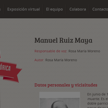
s
Exposición virtual
El equipo
Colabora
Contact
Manuel Ruiz Maya
Responsable de voz:
Rosa María Moreno
Autor:
Rosa María Moreno
Datos personales y vicisitudes
En junio de 
muerte.
Es el
doble parric
pesar de su 