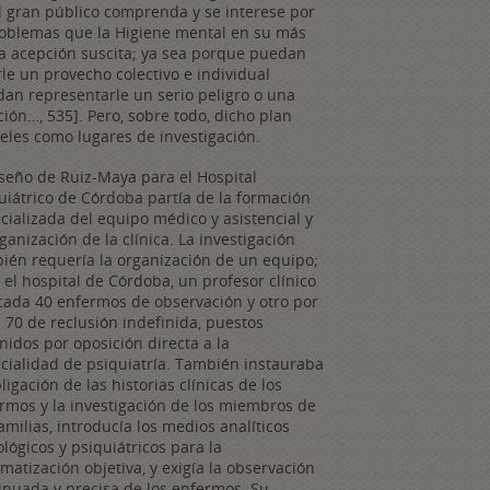
l gran público comprenda y se interese por
roblemas que la Higiene mental en su más
a acepción suscita; ya sea porque puedan
rle un provecho colectivo e individual
an representarle un serio peligro o una
ión…, 535]. Pero, sobre todo, dicho plan
rceles como lugares de investigación.
iseño de Ruiz-Maya para el Hospital
uiátrico de Córdoba partía de la formación
cializada del equipo médico y asistencial y
rganización de la clínica. La investigación
ién requería la organización de un equipo;
 el hospital de Córdoba, un profesor clínico
cada 40 enfermos de observación y otro por
 70 de reclusión indefinida, puestos
nidos por oposición directa a la
cialidad de psiquiatría. También instauraba
bligación de las historias clínicas de los
rmos y la investigación de los miembros de
familias, introducía los medios analíticos
ológicos y psiquiátricos para la
ematización objetiva, y exigía la observación
inuada y precisa de los enfermos. Su