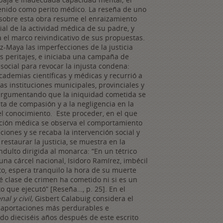
enido como perito médico. La reseña de uno
 sobre esta obra resume el enraizamiento
cial de la actividad médica de su padre, y
a el marco reivindicativo de sus propuestas.
iz-Maya las imperfecciones de la justicia
os peritajes, e iniciaba una campaña de
 social para revocar la injusta condena:
academias científicas y médicas y recurrió a
las instituciones municipales, provinciales y
argumentando que la iniquidad cometida se
lta de compasión y a la negligencia en la
el conocimiento. Este proceder, en el que
ción médica se observa el comportamiento
uciones y se recaba la intervención social y
 restaurar la justicia, se muestra en la
ndulto dirigida al monarca: “En un tétrico
una cárcel nacional, Isidoro Ramírez, imbécil
o, espera tranquilo la hora de su muerte
é clase de crimen ha cometido ni si es un
to que ejecutó” [Reseña…, p. 25]. En el
nal y civil,
Gisbert Calabuig considera el
s aportaciones más perdurables e
do dieciséis años después de este escrito