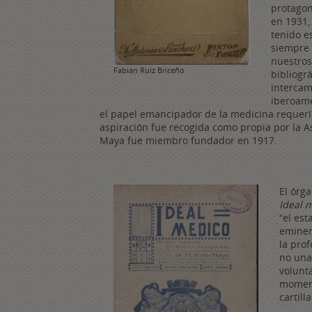
protagon
en 1931, 
tenido e
siempre 
nuestros
Fabián Ruiz Briceño
bibliográ
intercam
iberoame
el papel emancipador de la medicina requería
aspiración fue recogida como propia por la A
Maya fue miembro fundador en 1917.
El órga
Ideal 
“el es
eminen
la prof
no un
volunt
moment
cartill