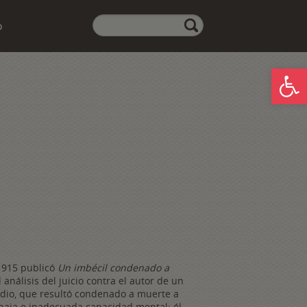
Realiza
o
aquí
tu
búsqueda:
Abrir
1915 publicó
Un imbécil condenado a
 análisis del juicio contra el autor de un
idio, que resultó condenado a muerte a
baja e inadecuada capacidad mental; él