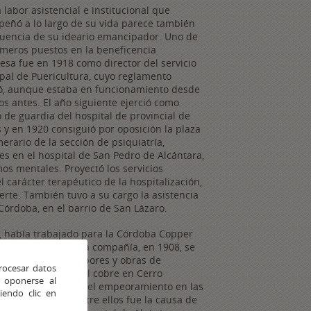
 labor asistencial e institucional que
eñó a lo largo de su vida parece también
uencia de su ideario emancipador. Uno de
imeros puestos en la beneficencia
esa fue en 1918 como director del servicio
pal de Puericultura, cuyo reglamento
ó, aunque estaba en funcionamiento desde
os antes. El año siguiente ejerció como
 de guardia del hospital de provincial de
 y en 1920 consiguió por oposición la plaza
erario de la sección de psiquiatría,
es en el hospital de San Pedro de Alcántara,
mos mentales. Proyectó los servicios
carácter terapéutico de la hospitalización,
rte. También tuvo a su cargo la asistencia
Córdoba, en el barrio de San Lázaro.
a, había trabajado para la Córdoba Copper
 la llegada de esta compañía, en 1908, se
varon a cabo las labores y obras de
rocesar datos
ia de la minería del cobre en Cerro
 oponerse al
dores y se ocasionó el empeoramiento en las
endo clic en
mo de Ruiz Maya entre ellos fue la causa de