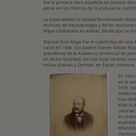
fue la primera obra española en asentar deci
penal en los criterios de la psiquiatría científ
La especialidad se estaba formalizando desde
Archivos de Neurobiología y de las reuniones
Maya colaboraba en ambas, desde que se ins
Manuel Ruiz-Maya fue el cuarto hijo de una de
nació en 1988. Sus padres fueron Fabián Ruiz 
presidente de la Audiencia provincial de Jaé
en dicha localidad; los tres hijos varones m
militar (Fabián y German, en Espiel, mientra
En 1903 
en la se
1910. Es
medicina
tuvo div
ellas la
ciencias
en Grana
asamblea
difundió
medicina