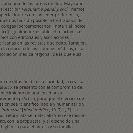
izaba una de las tareas de Ruiz Maya aun
al escribir
Psiquiatría penal y civil
: “hemos
special interés en conceder preferencia,
que nos ha sido posible, a los trabajos de
 colegas iberoamericanos” [nota 1 al índice
fico]. Igualmente, estableció relaciones e
bios con editoriales y asociaciones
ricanas en las revistas que editó. También,
 la reforma de los estudios médicos, esta
sociación médica regional, de la que Ruiz-
no de difusión de esta sociedad, la revista
médico
, se presentó con el compromiso de:
tablecimiento de una enseñanza
temente práctica, para que el ejercicio de
esión sea “científico, noble y humanitario y
a
industria”
[
Ideal médico
, 1917, 1, 3]. La
ad reformista se materializó, en ese mismo
o, con la propuesta y el diseño de una
a higiénica para el obrero y su familia.