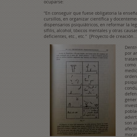
ocuparse:
“En conseguir que fuese obligatoria la enseña
cursillos, en organizar científica y docenteme
dispensarios psiquiátricos, en reformar la leg
sífilis, alcohol, tóxicos mentales y otras cau
deficientes, etc., etc.” [Proyecto de creación….
Dentr
por a
tratam
como 
medic
orden 
psiqui
conduc
defens
gener
invest
pobla
advirt
son a
afect
moral.