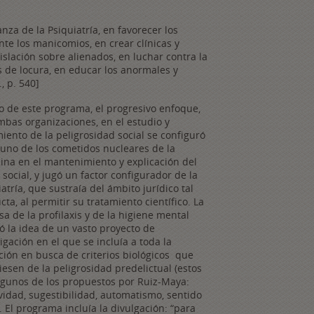
nza de la Psiquiatría, en favorecer los
nte los manicomios, en crear clínicas y
islación sobre alienados, en luchar contra la
sas de locura, en educar los anormales y
, p. 540]
o de este programa, el progresivo enfoque,
mbas organizaciones, en el estudio y
iento de la peligrosidad social se configuró
uno de los cometidos nucleares de la
ina en el mantenimiento y explicación del
social, y jugó un factor configurador de la
atría, que sustraía del ámbito jurídico tal
ta, al permitir su tratamiento científico. La
a de la profilaxis y de la higiene mental
ó la idea de un vasto proyecto de
igación en el que se incluía a toda la
ción en busca de criterios biológicos que
iesen de la peligrosidad predelictual (estos
lgunos de los propuestos por Ruiz-Maya:
ividad, sugestibilidad, automatismo, sentido
 El programa incluía la divulgación: “para