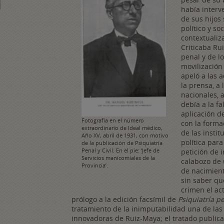
había interv
de sus hijos
político y so
contextualiz
Criticaba Ru
penal y de l
movilización
apeló a las 
la prensa, a 
nacionales, 
debía a la fa
aplicación d
Fotografía en el número
con la forma
extraordinario de Ideal médico,
de las instit
Año XV, abril de 1931, con motivo
política para
de la publicación de Psiquiatría
Penal y Civil. En el pie: ‘Jefe de
petición de i
Servicios manicomiales de la
calabozo de 
Provincia’.
de nacimient
sin saber qu
crimen el ac
prólogo a la edición facsímil de
Psiquiatría pe
tratamiento de la inimputabilidad una de la
innovadoras de Ruiz-Maya; el tratado publica