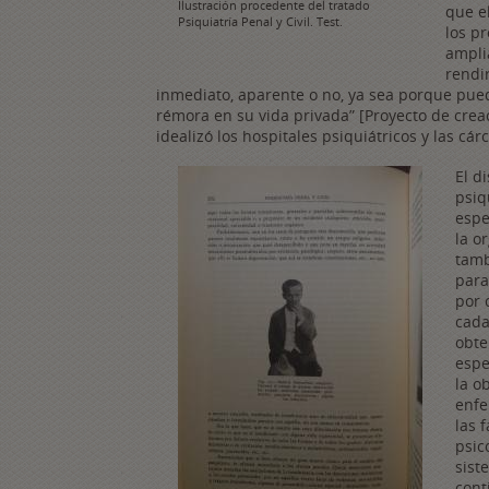
Ilustración procedente del tratado
que e
Psiquiatría Penal y Civil. Test.
los p
ampli
rendi
inmediato, aparente o no, ya sea porque pued
rémora en su vida privada” [Proyecto de creac
idealizó los hospitales psiquiátricos y las cá
El d
psiq
espe
la o
tamb
para
por 
cada
obte
espe
la o
enfe
las 
psic
sist
cont