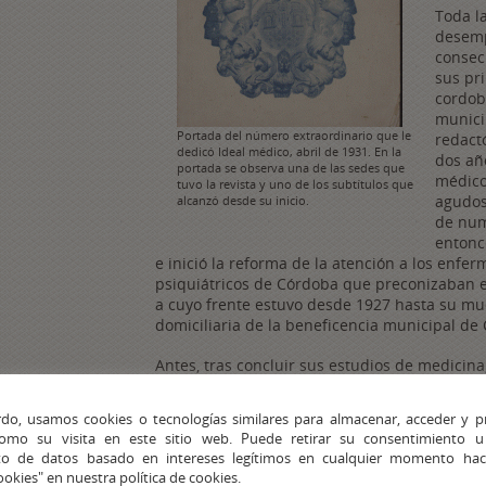
Toda la
desemp
consec
sus pr
cordob
munici
Portada del número extraordinario que le
redact
dedicó Ideal médico, abril de 1931. En la
dos añ
portada se observa una de las sedes que
médico
tuvo la revista y uno de los subtítulos que
agudos
alcanzó desde su inicio.
de num
entonc
e inició la reforma de la atención a los enfer
psiquiátricos de Córdoba que preconizaban el 
a cuyo frente estuvo desde 1927 hasta su mue
domiciliaria de la beneficencia municipal de 
Antes, tras concluir sus estudios de medicin
Company, en las minas de Cerro Muriano. Con
había activado la extracción de cobre y se lle
do, usamos cookies o tecnologías similares para almacenar, acceder y p
ingeniería de mayor envergadura en la histor
como su visita en este sitio web. Puede retirar su consentimiento u
Muriano; se aumentó la plantilla de trabaja
to de datos basado en intereses legítimos en cualquier momento haci
condiciones laborales y sanitarias. El activis
ookies" en nuestra política de cookies.