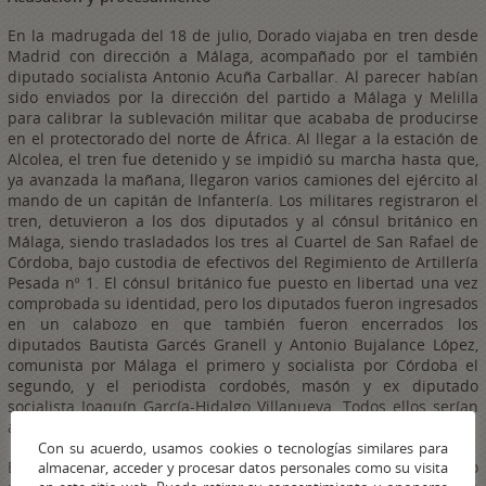
En la madrugada del 18 de julio, Dorado viajaba en tren desde
Madrid con dirección a Málaga, acompañado por el también
diputado socialista Antonio Acuña Carballar. Al parecer habían
sido enviados por la dirección del partido a Málaga y Melilla
para calibrar la sublevación militar que acababa de producirse
en el protectorado del norte de África. Al llegar a la estación de
Alcolea, el tren fue detenido y se impidió su marcha hasta que,
ya avanzada la mañana, llegaron varios camiones del ejército al
mando de un capitán de Infantería. Los militares registraron el
tren, detuvieron a los dos diputados y al cónsul británico en
Málaga, siendo trasladados los tres al Cuartel de San Rafael de
Córdoba, bajo custodia de efectivos del Regimiento de Artillería
Pesada nº 1. El cónsul británico fue puesto en libertad una vez
comprobada su identidad, pero los diputados fueron ingresados
en un calabozo en que también fueron encerrados los
diputados Bautista Garcés Granell y Antonio Bujalance López,
comunista por Málaga el primero y socialista por Córdoba el
segundo, y el periodista cordobés, masón y ex diputado
socialista Joaquín García-Hidalgo Villanueva. Todos ellos serían
asesinados al cabo de pocos días.
Con su acuerdo, usamos cookies o tecnologías similares para
El primero fue Joaquín García-Hidalgo, la mañana del 28 de julio
almacenar, acceder y procesar datos personales como su visita