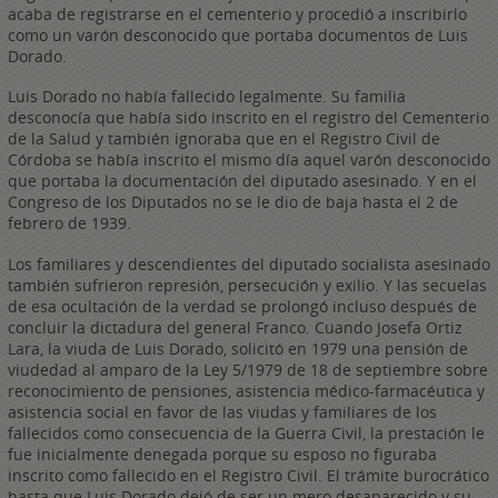
acaba de registrarse en el cementerio y procedió a inscribirlo
como un varón desconocido que portaba documentos de Luis
Dorado.
Luis Dorado no había fallecido legalmente. Su familia
desconocía que había sido inscrito en el registro del Cementerio
de la Salud y también ignoraba que en el Registro Civil de
Córdoba se había inscrito el mismo día aquel varón desconocido
que portaba la documentación del diputado asesinado. Y en el
Congreso de los Diputados no se le dio de baja hasta el 2 de
febrero de 1939.
Los familiares y descendientes del diputado socialista asesinado
también sufrieron represión, persecución y exilio. Y las secuelas
de esa ocultación de la verdad se prolongó incluso después de
concluir la dictadura del general Franco. Cuando Josefa Ortiz
Lara, la viuda de Luis Dorado, solicitó en 1979 una pensión de
viudedad al amparo de la Ley 5/1979 de 18 de septiembre sobre
reconocimiento de pensiones, asistencia médico-farmacéutica y
asistencia social en favor de las viudas y familiares de los
fallecidos como consecuencia de la Guerra Civil, la prestación le
fue inicialmente denegada porque su esposo no figuraba
inscrito como fallecido en el Registro Civil. El trámite burocrático
hasta que Luis Dorado dejó de ser un mero desaparecido y su