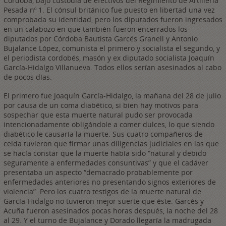
Córdoba, bajo custodia de efectivos del Regimiento de Artillería
Pesada nº 1. El cónsul británico fue puesto en libertad una vez
comprobada su identidad, pero los diputados fueron ingresados
en un calabozo en que también fueron encerrados los
diputados por Córdoba Bautista Garcés Granell y Antonio
Bujalance López, comunista el primero y socialista el segundo, y
el periodista cordobés, masón y ex diputado socialista Joaquín
García-Hidalgo Villanueva. Todos ellos serían asesinados al cabo
de pocos días.
El primero fue Joaquín García-Hidalgo, la mañana del 28 de julio
por causa de un coma diabético, si bien hay motivos para
sospechar que esta muerte natural pudo ser provocada
intencionadamente obligándole a comer dulces, lo que siendo
diabético le causaría la muerte. Sus cuatro compañeros de
celda tuvieron que firmar unas diligencias judiciales en las que
se hacía constar que la muerte había sido “natural y debido
seguramente a enfermedades consuntivas” y que el cadáver
presentaba un aspecto “demacrado probablemente por
enfermedades anteriores no presentando signos exteriores de
violencia”. Pero los cuatro testigos de la muerte natural de
García-Hidalgo no tuvieron mejor suerte que éste. Garcés y
Acuña fueron asesinados pocas horas después, la noche del 28
al 29. Y el turno de Bujalance y Dorado llegaría la madrugada