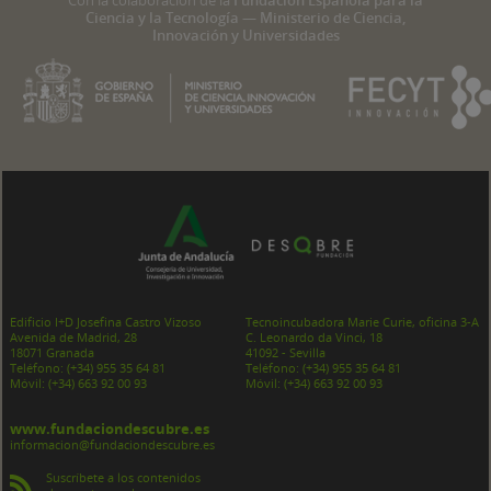
Ciencia y la Tecnología — Ministerio de Ciencia,
Innovación y Universidades
Edificio I+D Josefina Castro Vizoso
Tecnoincubadora Marie Curie, oficina 3-A
Avenida de Madrid, 28
C. Leonardo da Vinci, 18
18071 Granada
41092 - Sevilla
Teléfono:
(+34) 955 35 64 81
Teléfono:
(+34) 955 35 64 81
Móvil:
(+34) 663 92 00 93
Móvil:
(+34) 663 92 00 93
www.fundaciondescubre.es
informacion@fundaciondescubre.es
Suscríbete a los contenidos