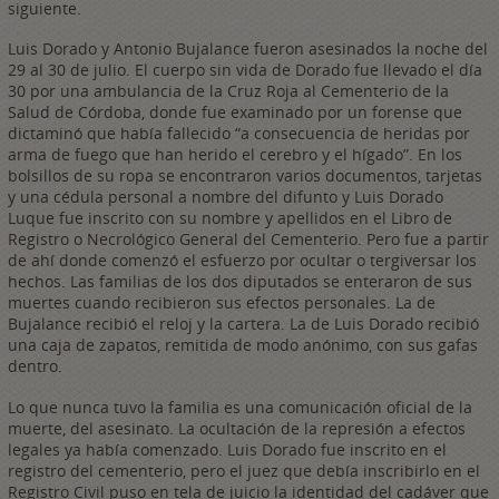
siguiente.
Luis Dorado y Antonio Bujalance fueron asesinados la noche del
29 al 30 de julio. El cuerpo sin vida de Dorado fue llevado el día
30 por una ambulancia de la Cruz Roja al Cementerio de la
Salud de Córdoba, donde fue examinado por un forense que
dictaminó que había fallecido “a consecuencia de heridas por
arma de fuego que han herido el cerebro y el hígado”. En los
bolsillos de su ropa se encontraron varios documentos, tarjetas
y una cédula personal a nombre del difunto y Luis Dorado
Luque fue inscrito con su nombre y apellidos en el Libro de
Registro o Necrológico General del Cementerio. Pero fue a partir
de ahí donde comenzó el esfuerzo por ocultar o tergiversar los
hechos. Las familias de los dos diputados se enteraron de sus
muertes cuando recibieron sus efectos personales. La de
Bujalance recibió el reloj y la cartera. La de Luis Dorado recibió
una caja de zapatos, remitida de modo anónimo, con sus gafas
dentro.
Lo que nunca tuvo la familia es una comunicación oficial de la
muerte, del asesinato. La ocultación de la represión a efectos
legales ya había comenzado. Luis Dorado fue inscrito en el
registro del cementerio, pero el juez que debía inscribirlo en el
Registro Civil puso en tela de juicio la identidad del cadáver que