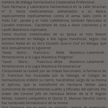
nombre de Málaga Farmacéutica Cooperativa Profesional.
Tuvo Farmacia y Laboratorio Farmacéutico en la calle Strachan
nº 3. Hacía medicamentos adelantados a su época,
especialmente medicamentos contra el asma, tales como el
Yodo Caf.- Jarabe y el Yodo Cafefedrina, también fabricaba el
Cacodín intensivo.- Cacodilato de sosa a dosis crecientes y el
Lipofil-Balsámico inyectable.
Como muchos intelectuales de su época se hizo Mason
perteneciendo en Málaga a dos logias masónicas, según cita
Antonio Nadal en su libro titulado
Guerra Civil en Málaga
, que
dice textualmente lo siguiente:
“Saval Moris.– Francisco.- Mote Masónico.-Letamendi.-
Perteneciente a la Logia Masónica Pitágoras”.
“Saval Moris.- Francisco.-Mote Masónico.-Letamendi.-
Perteneciente a la Logia Masónica Perseverancia”
Conquistada la ciudad por las tropas Nacionales, la farmacia de
D. Francisco fue incautada por la Falange, el Colegio de
Farmacéuticos ordenó su cierre, haciéndose cargo de la misma
el ejército, que la transformó en Farmacia Militar para
suministros de medicamentos a Jefes y Oficiales del ejército. Por
orden del Coronel Jefe de Farmacia Militar de la 9ª Región
Militar, nuestro compañero el Doctor D. Manuel Sánchiz Garro,
fue nombrado farmacéutico de la misma.
Esta farmacia por no estar en plantilla, carecía de asignación