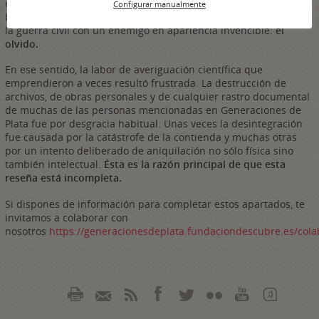
elaboración de este proyecto se han encontrado en su
Configurar manualmente
búsqueda de científicos represaliados, exiliados o fallecidos en
la guerra civil con un enemigo en apariencia invencible:
el
olvido.
En ese sentido, la labor de averiguación científica que
emprendieron a veces resultó frustrada. La destrucción de
archivos, de obras personales y de cualquier rastro documental
de muchas de las personas mencionadas en Generaciones de
Plata fue por desgracia habitual. Unas veces la desintegración
fue causada por la catástrofe de la contienda y muchas otras
por un intento deliberado de aniquilación no sólo física sino
también intelectual.
Ésta es la razón principal de que esta
reseña está incompleta.
Si dispones de información para completar estos apartados, te
invitamos a colaborar con
nosotros
https://generacionesdeplata.fundaciondescubre.es/cola