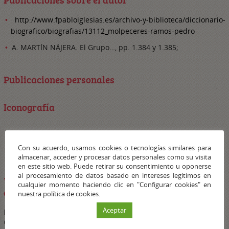
http://www.fpabloiglesias.es/archivo-y-biblioteca/diccionario-
biografico/biografias/13112_molpeceres-ramos-pedro
A. MARTÍN NÁJERA. El Grupo…, pp. 1.384 y 1.385;
Publicaciones personales
Iconografía
Con su acuerdo, usamos cookies o tecnologías similares para
almacenar, acceder y procesar datos personales como su visita
en este sitio web. Puede retirar su consentimiento u oponerse
al procesamiento de datos basado en intereses legítimos en
*¿Por qué los apartados publicaciones personales
cualquier momento haciendo clic en "Configurar cookies" en
e iconografía están incompletos?
nuestra política de cookies.
Aceptar
Los investigadores de las diferentes universidades andaluzas y
expertos en memoria histórica que han trabajado en la