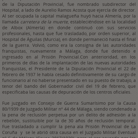
de la Diputación Provincial, fue nombrado subdirector del
Hospital, a lado de Aurelio Ramos Acosta que ejercía de director.
Al ser ocupada la capital malagueña huyó hacia Almería, por la
llamada
carretera de la muerte
, estableciéndose en la localidad
de Albox (Almería) en donde continuó con sus servicios
profesionales, hasta que fue trasladado, por orden superior, al
Hospital de Águilas (Murcia), en donde permaneció hasta el final
de la guerra. Volvió, como era la consigna de las autoridades
franquistas, nuevamente a Málaga, donde fue detenido e
ingresado en al Prisión Provincial.Con anterioridad, en los
primeros de días de la implantación de las nuevas autoridades
franquistas, el Presidente de la Diputación Provincial el 22 de
febrero de 1937 le había cesado definitivamente de su cargo de
funcionario al no haberse presentado en su puesto de trabajo, a
tenor del bando del Gobernador civil del 19 de febrero, que
especificaba las causas de depuración de los centros oficiales.
Fue juzgado en Consejo de Guerra Sumarísimo por la Causa
80/1939 de Juzgado Militar nº 44 de Málaga, siendo condenado a
la pena de reclusión perpetua por un delito de adhesión a la
rebelión, sustituible por la de 30 años de reclusión temporal.
Fue trasladado a cumplir la pena ala Prisión Provincial de La
Coruña y se le abrió otra causa en el Juzgado Militar Eventual