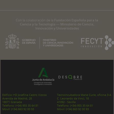
Con la colaboración de la
Fundación Española para la
Ciencia y la Tecnología — Ministerio de Ciencia,
Innovación y Universidades
Edificio I+D Josefina Castro Vizoso
Tecnoincubadora Marie Curie, oficina 3-A
Avenida de Madrid, 28
C. Leonardo da Vinci, 18
18071 Granada
41092 - Sevilla
Teléfono:
(+34) 955 35 64 81
Teléfono:
(+34) 955 35 64 81
Móvil:
(+34) 663 92 00 93
Móvil:
(+34) 663 92 00 93