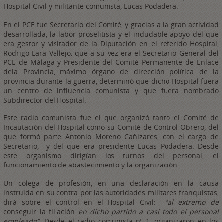
Hospital Civil y militante comunista, Lucas Podadera.
En el PCE fue Secretario del Comité, y gracias a la gran actividad
desarrollada, la labor proselitista y el indudable apoyo del que
era gestor y visitador de la Diputación en el referido Hospital,
Rodrigo Lara Vallejo, que a su vez era el Secretario General del
PCE de Málaga y Presidente del Comité Permanente de Enlace
dela Provincia, máximo órgano de dirección política de la
provincia durante la guerra, determinó que dicho Hospital fuera
un centro de influencia comunista y que fuera nombrado
Subdirector del Hospital.
Este radio comunista fue el que organizó tanto el Comité de
Incautación del Hospital como su Comité de Control Obrero, del
que formó parte Antonio Moreno Cañizares, con el cargo de
Secretario, y del que era presidente Lucas Podadera. Desde
este organismo dirigían los turnos del personal, el
funcionamiento de abastecimiento y la organización.
Un colega de profesión, en una declaración en la causa
instruida en su contra por las autoridades militares franquistas,
dirá sobre el control en el Hospital Civil:
“al extremo de
conseguir la filiación
en dicho partido a casi todo el personal
empleado”
. Desde el radio comunista nº 1, organizaron en los