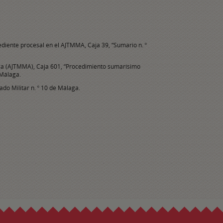
ediente procesal en el AJTMMA, Caja 39, “Sumario n. º
laga (AJTMMA), Caja 601, “Procedimiento sumarísimo
 Málaga.
ado Militar n. º 10 de Málaga.