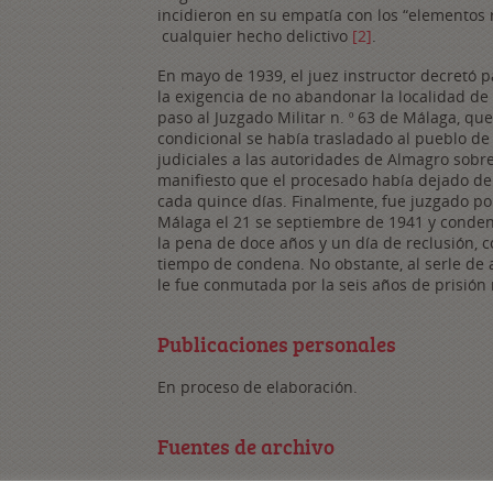
incidieron en su empatía con los “elementos r
cualquier hecho delictivo
[2]
.
En mayo de 1939, el juez instructor decretó p
la exigencia de no abandonar la localidad de
paso al Juzgado Militar n. º 63 de Málaga, qu
condicional se había trasladado al pueblo de
judiciales a las autoridades de Almagro sobre
manifiesto que el procesado había dejado de
cada quince días. Finalmente, fue juzgado p
Málaga el 21 se septiembre de 1941 y condena
la pena de doce años y un día de reclusión, c
tiempo de condena. No obstante, al serle de 
le fue conmutada por la seis años de prisión
Publicaciones personales
En proceso de elaboración.
Fuentes de archivo
Archivo del Juzgado Togado Militar n. º 24