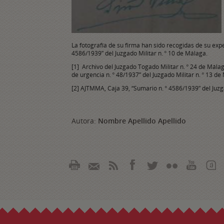
La fotografía de su firma han sido recogidas de su exp
4586/1939” del Juzgado Militar n. º 10 de Málaga.
[1] Archivo del Juzgado Togado Militar n. º 24 de Má
de urgencia n. º 48/1937” del Juzgado Militar n. º 13 de
[2] AJTMMA, Caja 39, “Sumario n. º 4586/1939” del Juzg
Autora:
Nombre Apellido Apellido