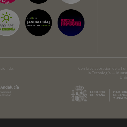
ación de:
Con la colaboración de la
Fun
la Tecnología — Minist
Uni