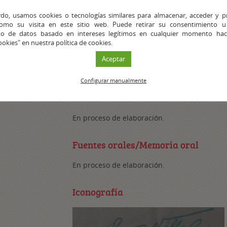
“Procedimiento sumarísimo de urgencia n. º 
do, usamos cookies o tecnologías similares para almacenar, acceder y p
Málaga.
como su visita en este sitio web. Puede retirar su consentimiento u
to de datos basado en intereses legítimos en cualquier momento haci
AJTMMA, Caja 39, “Sumario n. º 4586/1939” 
ookies" en nuestra política de cookies.
Archivo Histórico Provincial de Málaga, Sec
Aceptar
(AHPM-GC-A), Caja 6235, “Expedientes de A
Configurar manualmente
Publicaciones sobre el autor
En proceso de elaboración.
Fuentes orales/Memoria oral
En proceso de elaboración.
Iconografía