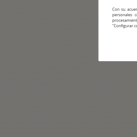
Con su acuer
personales 
procesamien
"Configurar c