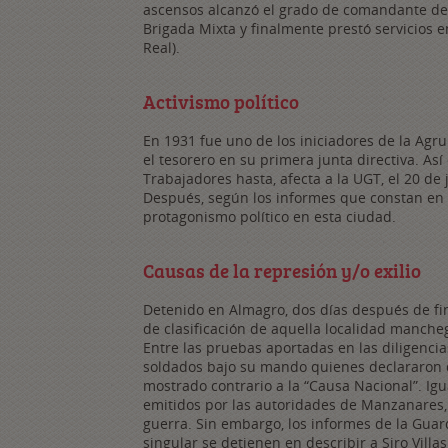
ascensos alcanzó el grado de comandante de 
Brigada Mixta y finalmente prestó servicios 
Real).
Activismo político
En 1931 fue uno de los iniciadores de la Agru
el tesorero en su primera junta directiva. As
Trabajadores hasta, afecta a la UGT, el 20 de 
Después, según los informes que constan en
protagonismo político en esta ciudad.
Causas de la represión y/o exilio
Detenido en Almagro, dos días después de fi
de clasificación de aquella localidad manch
Entre las pruebas aportadas en las diligencia
soldados bajo su mando quienes declararon q
mostrado contrario a la “Causa Nacional”. Ig
emitidos por las autoridades de Manzanares, 
guerra. Sin embargo, los informes de la Guar
singular se detienen en describir a Siro Villa