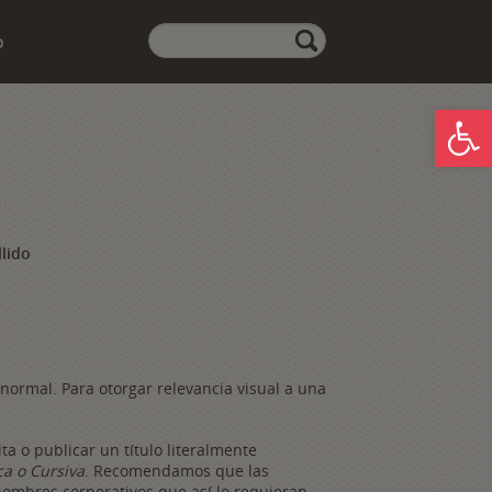
Realiza
o
aquí
tu
búsqueda:
Abrir
lido
normal. Para otorgar relevancia visual a una
ta o publicar un título literalmente
ica o Cursiva
. Recomendamos que las
mbres corporativos que así lo requieran.