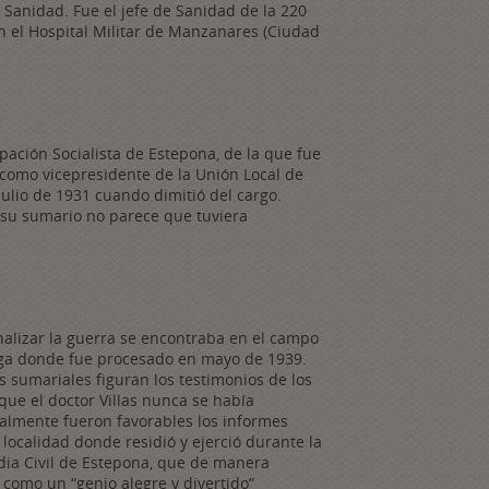
Sanidad. Fue el jefe de Sanidad de la 220
en el Hospital Militar de Manzanares (Ciudad
pación Socialista de Estepona, de la que fue
í como vicepresidente de la Unión Local de
julio de 1931 cuando dimitió del cargo.
 su sumario no parece que tuviera
nalizar la guerra se encontraba en el campo
ega donde fue procesado en mayo de 1939.
s sumariales figuran los testimonios de los
ue el doctor Villas nunca se había
ualmente fueron favorables los informes
localidad donde residió y ejerció durante la
dia Civil de Estepona, que de manera
s como un “genio alegre y divertido”