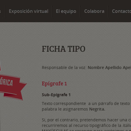
s
Exposición virtual
El equipo
Colabora
Contact
FICHA TIPO
Responsable de la voz:
Nombre Apellido Apel
Epígrafe 1
Sub-Epígrafe 1
Texto correspondiente a un párrafo de texto 
palabra le asignaremos
Negrita.
Si, por el contrario, pretendemos hacer una ci
recurriremos al recurso tipográfico de la
Itál
MAYÚSCULAS se reserven para acrónimos o no