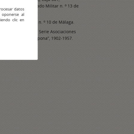
48/1937” del Juzgado Militar n. º 13 de
rocesar datos
 oponerse al
endo clic en
del Juzgado Militar n. º 10 de Málaga.
ción Gobierno Civil, Serie Asociaciones
sociaciones de Estepona”, 1902-1957.