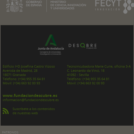
Edificio I+D Josefina Castro Vizoso
Tecnoincubadora Marie Curie, oficina 3-A
Avenida de Madrid, 28
C. Leonardo da Vinci, 18
18071 Granada
41092 - Sevilla
Teléfono:
(+34) 955 35 64 81
Teléfono:
(+34) 955 35 64 81
Móvil:
(+34) 663 92 00 93
Móvil:
(+34) 663 92 00 93
www.fundaciondescubre.es
informacion@fundaciondescubre.es
Suscríbete a los contenidos
de nuestras web
PATRONOS: